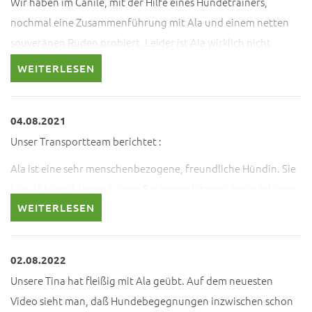
Wir haben im Canile, mit der Hilfe eines Hundetrainers,
nochmal eine Zusammenführung mit Ala und einem netten
souveränen Rüden probiert. Leider ist Ala wirklich nicht
kompartiebel mit anderen Hunden und wir können sie
WEITERLESEN
wirklich nur als Einzelhund abgeben.
04.08.2021
Unser Transportteam berichtet :
Ala ist eine sehr menschenbezogene, freundliche Hündin. Sie
bräuchte so dringend einen Seniorenplatz vor dem nächsten
WEITERLESEN
Winter. Ihr Gesäuge sieht unterirdisch aus. Sie hat eine akute
Scheinschwangrschaft, Chiara hat Medikamente besorgt
dagegen. Gibt es denn nirgendwo einen Single Altersruhesitz
02.08.2022
für Ala? Sie hätte es mehr als verdient.
Unsere Tina hat fleißig mit Ala geübt. Auf dem neuesten
Video sieht man, daß Hundebegegnungen inzwischen schon