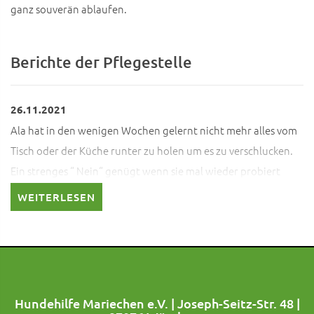
ganz souverän ablaufen.
Berichte der Pflegestelle
26.11.2021
Ala hat in den wenigen Wochen gelernt nicht mehr alles vom
Tisch oder der Küche runter zu holen um es zu verschlucken.
Ein strenges “ Nein“ genügt wenn sie mal wieder probiert
hoch zu steigen.
WEITERLESEN
Sie schaut sich alles ganz genau an und erkundet die
Wohnung stets aufs neue.
Das alleine bleiben sowie die Stubenreinheit ( Sofern Ala
direkt nach dem Füttern noch einmal raus gelassen wird)
klappt gut.
Hundehilfe Mariechen e.V. | Joseph-Seitz-Str. 48 |
Trotz ihres Alters möchte die 13 jährige noch rennen, auf den