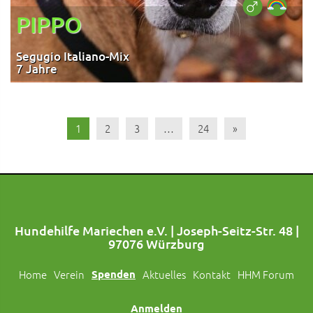
PIPPO
Segugio Italiano-Mix
7 Jahre
1
2
3
…
24
»
Hundehilfe Mariechen e.V. | Joseph-Seitz-Str. 48 |
97076 Würzburg
Home
Verein
Spenden
Aktuelles
Kontakt
HHM Forum
Anmelden