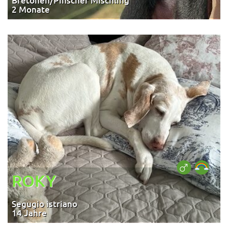
Bretonen/Pinscher Mischling
2 Monate
ROKY
Segugio istriano
14 Jahre