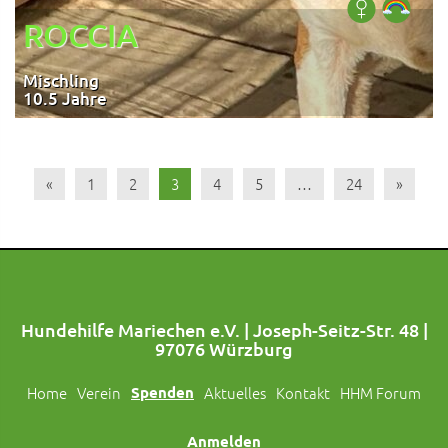
ROCCIA
Mischling
10.5 Jahre
«
1
2
3
4
5
…
24
»
Hundehilfe Mariechen e.V. | Joseph-Seitz-Str. 48 |
97076 Würzburg
Home
Verein
Spenden
Aktuelles
Kontakt
HHM Forum
Anmelden