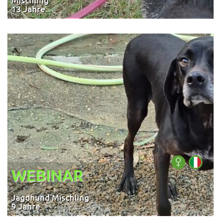
Mischling
13 Jahre
WEBINAR
Jagdhund Mischling
9 Jahre