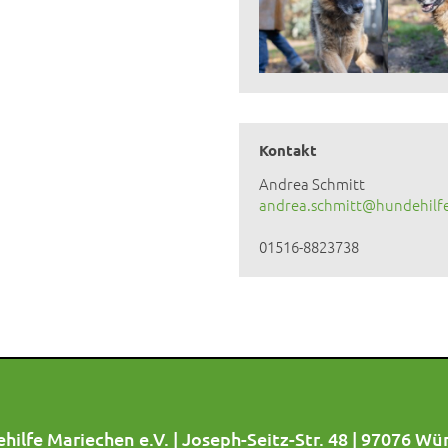
Kontakt
Andrea Schmitt
andrea.schmitt@hundehilf
01516-8823738
hilfe Mariechen e.V. | Joseph-Seitz-Str. 48 | 97076 Wü