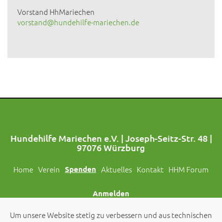
Vorstand HhMariechen
vorstand@hundehilfe-mariechen.de
Hundehilfe Mariechen e.V. | Joseph-Seitz-Str. 48 |
97076 Würzburg
Home
Verein
Spenden
Aktuelles
Kontakt
HHM Forum
Anmelden
Um unsere Website stetig zu verbessern und aus technischen
Folgt uns auch auf Social Media!