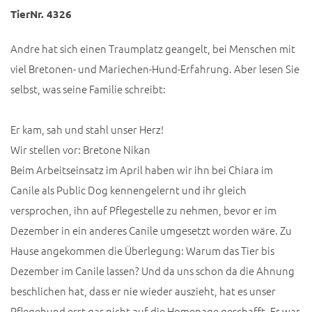
TierNr. 4326
Andre hat sich einen Traumplatz geangelt, bei Menschen mit
viel Bretonen- und Mariechen-Hund-Erfahrung. Aber lesen Sie
selbst, was seine Familie schreibt:
Er kam, sah und stahl unser Herz!
Wir stellen vor: Bretone Nikan
Beim Arbeitseinsatz im April haben wir ihn bei Chiara im
Canile als Public Dog kennengelernt und ihr gleich
versprochen, ihn auf Pflegestelle zu nehmen, bevor er im
Dezember in ein anderes Canile umgesetzt worden wäre. Zu
Hause angekommen die Überlegung: Warum das Tier bis
Dezember im Canile lassen? Und da uns schon da die Ahnung
beschlichen hat, dass er nie wieder auszieht, hat es unser
Pflegehund erst gar nicht auf die Homepage geschafft. Er war