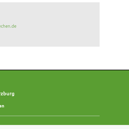
echen.de
rzburg
en