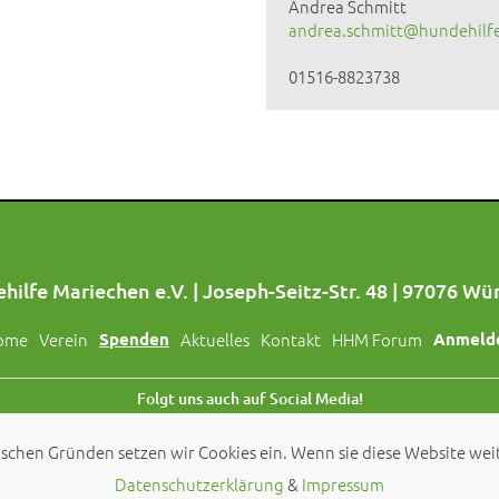
Andrea Schmitt
andrea.schmitt@hundehilf
01516-8823738
hilfe Mariechen e.V. | Joseph-Seitz-Str. 48 | 97076 Wü
ome
Verein
Spenden
Aktuelles
Kontakt
HHM Forum
Anmeld
Folgt uns auch auf Social Media!
schen Gründen setzen wir Cookies ein. Wenn sie diese Website weit
© 2026 by
Hundehilfe Mariechen e.V.
Datenschutzerklärung
&
Impressum