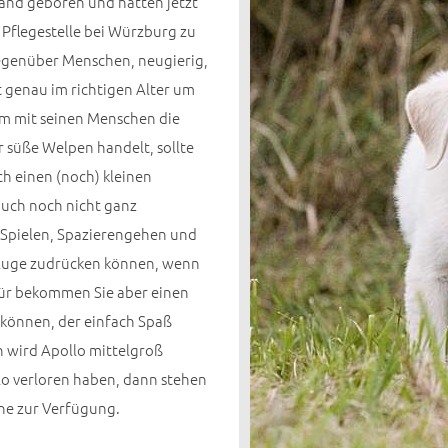
and geboren und hatten jetzt
 Pflegestelle bei Würzburg zu
 gegenüber Menschen, neugierig,
t genau im richtigen Alter um
m mit seinen Menschen die
r süße Welpen handelt, sollte
ch einen (noch) kleinen
auch noch nicht ganz
es Spielen, Spazierengehen und
 Auge zudrücken können, wenn
für bekommen Sie aber einen
n können, der einfach Spaß
n wird Apollo mittelgroß
lo verloren haben, dann stehen
ne zur Verfügung.