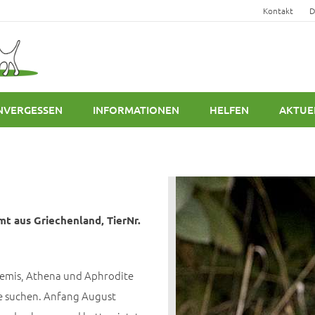
Kontakt
D
NVERGESSEN
INFORMATIONEN
HELFEN
AKTUE
mt aus Griechenland, TierNr.
rtemis, Athena und Aphrodite
se suchen. Anfang August