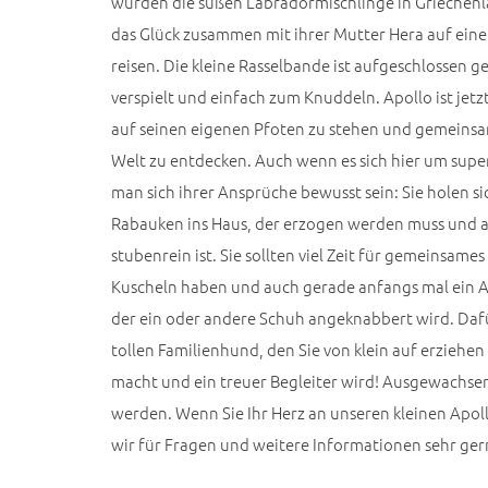
wurden die süßen Labradormischlinge in Griechenl
das Glück zusammen mit ihrer Mutter Hera auf eine
reisen. Die kleine Rasselbande ist aufgeschlossen
verspielt und einfach zum Knuddeln. Apollo ist jetz
auf seinen eigenen Pfoten zu stehen und gemeinsa
Welt zu entdecken. Auch wenn es sich hier um supe
man sich ihrer Ansprüche bewusst sein: Sie holen si
Rabauken ins Haus, der erzogen werden muss und 
stubenrein ist. Sie sollten viel Zeit für gemeinsam
Kuscheln haben und auch gerade anfangs mal ein
der ein oder andere Schuh angeknabbert wird. Da
tollen Familienhund, den Sie von klein auf erziehe
macht und ein treuer Begleiter wird! Ausgewachse
werden. Wenn Sie Ihr Herz an unseren kleinen Apol
wir für Fragen und weitere Informationen sehr ger