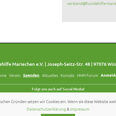
vorstand@hundehilfe-mari
hilfe Mariechen e.V. | Joseph-Seitz-Str. 48 | 97076 Wü
ome
Verein
Spenden
Aktuelles
Kontakt
HHM Forum
Anmeld
Folgt uns auch auf Social Media!
schen Gründen setzen wir Cookies ein. Wenn sie diese Website weit
© 2026 by
Hundehilfe Mariechen e.V.
Datenschutzerklärung
&
Impressum