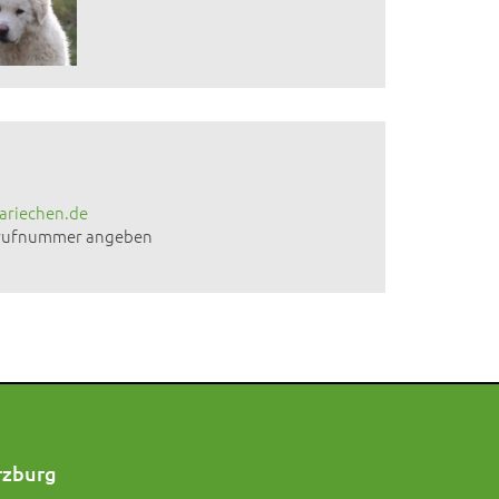
ariechen.de
ckrufnummer angeben
rzburg