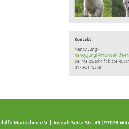
Kontakt
Nancy Jungk
nancy.jungk@hundehilfe-m
bei Mailzuschrift bitte Rü
0170-2115338
hilfe Mariechen e.V. | Joseph-Seitz-Str. 48 | 97076 Wü