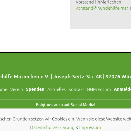
Vorstand HhMariechen
vorstand@hundehilfe-mari
hilfe Mariechen e.V. | Joseph-Seitz-Str. 48 | 97076 Wü
ome
Verein
Spenden
Aktuelles
Kontakt
HHM Forum
Anmeld
Folgt uns auch auf Social Media!
schen Gründen setzen wir Cookies ein. Wenn sie diese Website weit
© 2026 by
Hundehilfe Mariechen e.V.
Datenschutzerklärung
&
Impressum