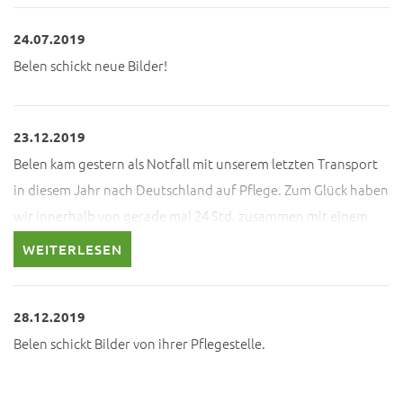
24.07.2019
Belen schickt neue Bilder!
23.12.2019
Belen kam gestern als Notfall mit unserem letzten Transport
in diesem Jahr nach Deutschland auf Pflege. Zum Glück haben
wir innerhalb von gerade mal 24 Std. zusammen mit einem
tollen Team ihre Ausreise realisiert und organisiert
WEITERLESEN
bekommen. Man sieht auf dem neuesten Foto, das es ihr nicht
gut geht. Eine diagnostizierte Diabetis hat sie völlig aus der
28.12.2019
Bahn geworfen. Sie musste notfallmäßig in ihren desolaten
Belen schickt Bilder von ihrer Pflegestelle.
Zustand hinein kastriert werden. Denn das ist ihre einzige
Chance, sie auf das lebensnotwendige Insulin einstellen zu
können. Wir hoffen und bangen nun, das sie es schafft. Wir