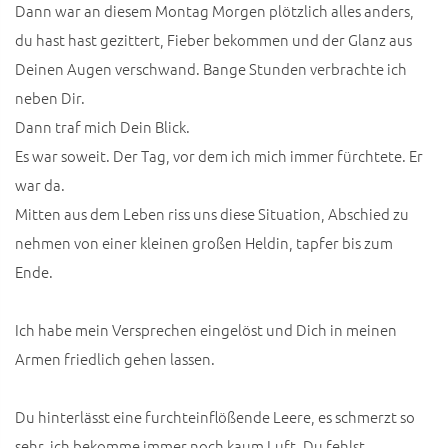
Dann war an diesem Montag Morgen plötzlich alles anders,
du hast hast gezittert, Fieber bekommen und der Glanz aus
Deinen Augen verschwand. Bange Stunden verbrachte ich
neben Dir.
Dann traf mich Dein Blick.
Es war soweit. Der Tag, vor dem ich mich immer fürchtete. Er
war da.
Mitten aus dem Leben riss uns diese Situation, Abschied zu
nehmen von einer kleinen großen Heldin, tapfer bis zum
Ende.
Ich habe mein Versprechen eingelöst und Dich in meinen
Armen friedlich gehen lassen.
Du hinterlässt eine furchteinflößende Leere, es schmerzt so
sehr, ich bekomme immer noch kaum Luft. Du fehlst.