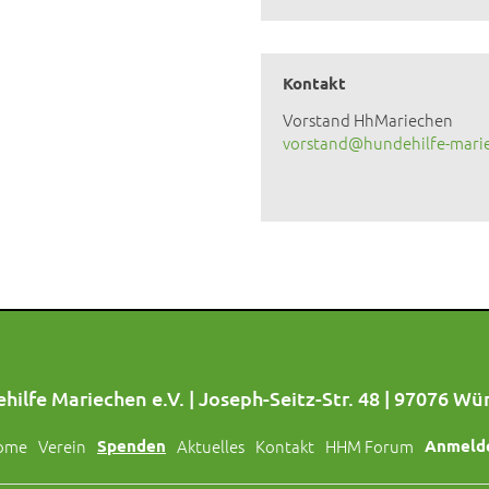
Kontakt
Vorstand HhMariechen
vorstand@hundehilfe-mari
hilfe Mariechen e.V. | Joseph-Seitz-Str. 48 | 97076 Wü
ome
Verein
Spenden
Aktuelles
Kontakt
HHM Forum
Anmeld