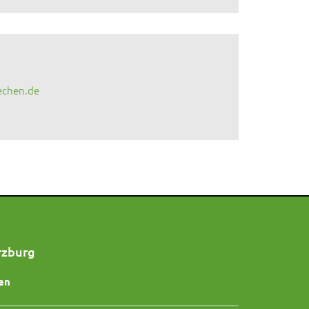
echen.de
rzburg
en