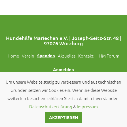
Hundehilfe Mariechen e.V. | Joseph-Seitz-Str. 48 |
97076 Würzburg
Home
Verein
Spenden
Aktuelles
Kontakt
HHM Forum
Anmelden
Um unsere Website stetig zu verbessern und aus technischen
Folgt uns auch auf Social Media!
Gründen setzen wir Cookies ein. Wenn sie diese Website
weiterhin besuchen, erklären Sie sich damit einverstanden.
© 2026 by
Hundehilfe Mariechen e.V.
Datenschutzerklärung
&
Impressum
AKZEPTIEREN