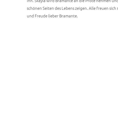
ihn. Skayla wird Bramante an die Pfote nehmen un
schönen Seiten des Lebens zeigen. Alle freuen sich 
und Freude lieber Bramante.