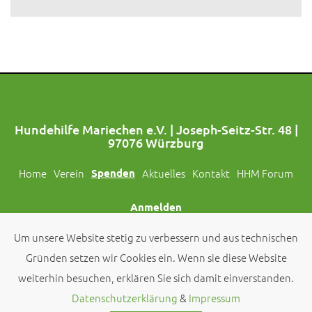
Hundehilfe Mariechen e.V. | Joseph-Seitz-Str. 48 |
97076 Würzburg
Home
Verein
Spenden
Aktuelles
Kontakt
HHM Forum
Anmelden
Um unsere Website stetig zu verbessern und aus technischen
Folgt uns auch auf Social Media!
Gründen setzen wir Cookies ein. Wenn sie diese Website
weiterhin besuchen, erklären Sie sich damit einverstanden.
© 2026 by
Hundehilfe Mariechen e.V.
Datenschutzerklärung
&
Impressum