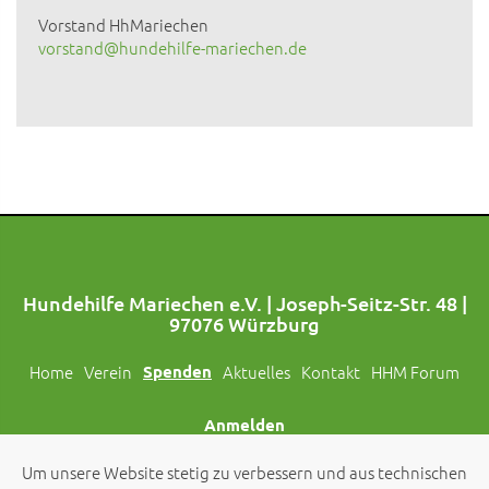
Vorstand HhMariechen
vorstand@hundehilfe-mariechen.de
Hundehilfe Mariechen e.V. | Joseph-Seitz-Str. 48 |
97076 Würzburg
Home
Verein
Spenden
Aktuelles
Kontakt
HHM Forum
Anmelden
Um unsere Website stetig zu verbessern und aus technischen
Folgt uns auch auf Social Media!