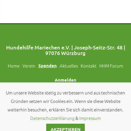
Hundehilfe Mariechen e.V. | Joseph-Seitz-Str. 48 |
97076 Würzburg
Home
Verein
Spenden
Aktuelles
Kontakt
HHM Forum
Anmelden
Um unsere Website stetig zu verbessern und aus technischen
Folgt uns auch auf Social Media!
Gründen setzen wir Cookies ein. Wenn sie diese Website
weiterhin besuchen, erklären Sie sich damit einverstanden.
© 2026 by
Hundehilfe Mariechen e.V.
Datenschutzerklärung
&
Impressum
AKZEPTIEREN