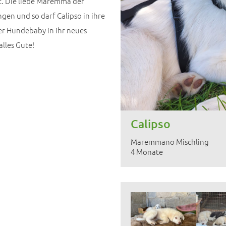
t. Die liebe Maremma der
gen und so darf Calipso in ihre
er Hundebaby in ihr neues
alles Gute!
Calipso
Maremmano Mischling
4 Monate