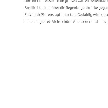
sind hier bereits auch im großen Garten beheimate
Familie ist leider über die Regenbogenbrücke gegan
Fuß ähhh Pfotenstapfen treten. Geduldig wird uns
Leben begleitet. Viele schöne Abenteuer und alles, 