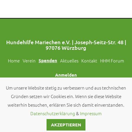
Hundehilfe Mariechen e.V. | Joseph-Seitz-Str. 48 |
97076 Würzburg
Home
Verein
Spenden
Aktuelles
Kontakt
HHM Forum
Anmelden
Um unsere Website stetig zu verbessern und aus technischen
Folgt uns auch auf Social Media!
Gründen setzen wir Cookies ein. Wenn sie diese Website
weiterhin besuchen, erklären Sie sich damit einverstanden.
© 2026 by
Hundehilfe Mariechen e.V.
Datenschutzerklärung
&
Impressum
AKZEPTIEREN