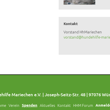
Kontakt
Vorstand HhMariechen
vorstand@hundehilfe-mari
hilfe Mariechen e.V. | Joseph-Seitz-Str. 48 | 97076 Wü
ome
Verein
Spenden
Aktuelles
Kontakt
HHM Forum
Anmeld