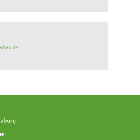
echen.de
rzburg
en