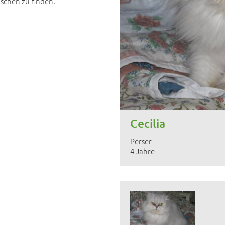
schen zu finden.
Cecilia
Perser
4 Jahre