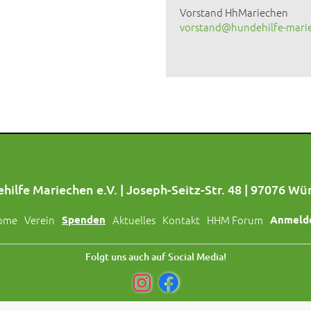
Vorstand HhMariechen
vorstand@hundehilfe-mari
hilfe Mariechen e.V. | Joseph-Seitz-Str. 48 | 97076 Wü
ome
Verein
Spenden
Aktuelles
Kontakt
HHM Forum
Anmeld
Folgt uns auch auf Social Media!
© 2026 by
Hundehilfe Mariechen e.V.