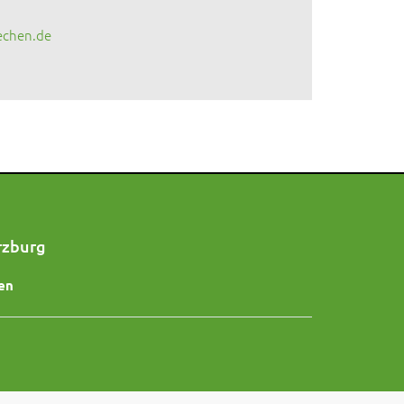
echen.de
rzburg
en