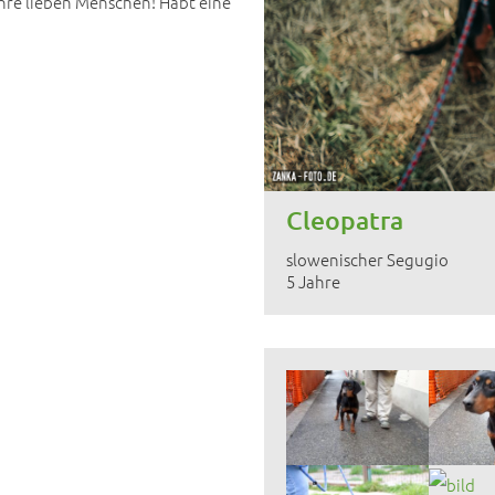
ihre lieben Menschen! Habt eine
Cleopatra
slowenischer Segugio
5 Jahre