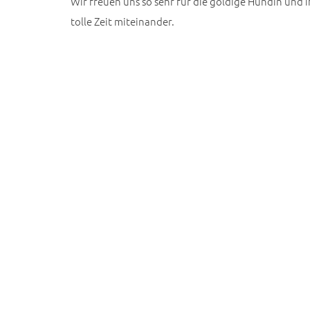
Wir freuen uns so sehr für die goldige Hündin und 
tolle Zeit miteinander.