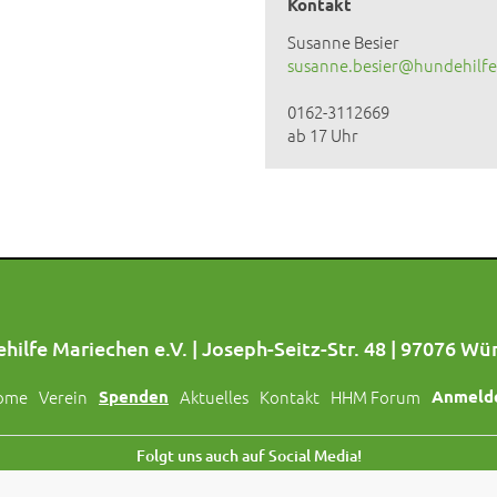
Kontakt
Susanne Besier
susanne.besier@hundehilfe
0162-3112669
ab 17 Uhr
hilfe Mariechen e.V. | Joseph-Seitz-Str. 48 | 97076 Wü
ome
Verein
Spenden
Aktuelles
Kontakt
HHM Forum
Anmeld
Folgt uns auch auf Social Media!