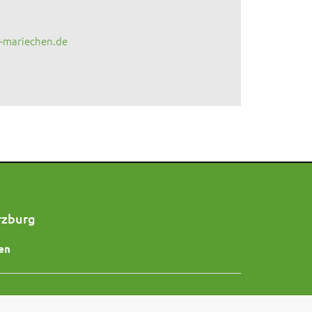
-mariechen.de
rzburg
en