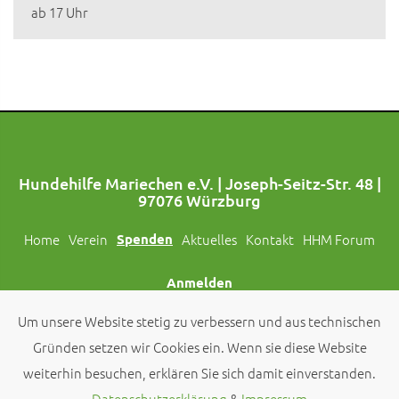
ab 17 Uhr
Hundehilfe Mariechen e.V. | Joseph-Seitz-Str. 48 |
97076 Würzburg
Home
Verein
Spenden
Aktuelles
Kontakt
HHM Forum
Anmelden
Um unsere Website stetig zu verbessern und aus technischen
Folgt uns auch auf Social Media!
Gründen setzen wir Cookies ein. Wenn sie diese Website
weiterhin besuchen, erklären Sie sich damit einverstanden.
© 2026 by
Hundehilfe Mariechen e.V.
Datenschutzerklärung
&
Impressum