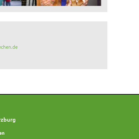
echen.de
rzburg
en