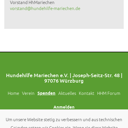
Vorstand HhMariechen
vorstand@hundehilfe-mariechen.de
Hundehilfe Mariechen e.V. | Joseph-Seitz-Str. 48 |
97076 Würzburg
Home
Verein
Spenden
Aktuelles
Kontakt
HHM Forum
Anmelden
Um unsere Website stetig zu verbessern und aus technischen
Folgt uns auch auf Social Media!
Gründen setzen wir Cookies ein. Wenn sie diese Website