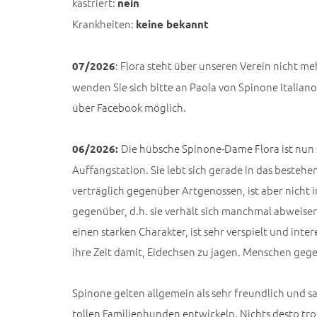
kastriert:
nein
Krankheiten:
keine bekannt
: Flora steht über unseren Verein nicht me
07/2026
wenden Sie sich bitte an Paola von Spinone Italia
über Facebook möglich.
Die hübsche Spinone-Dame Flora ist nun s
06/2026:
Auffangstation. Sie lebt sich gerade in das bestehen
verträglich gegenüber Artgenossen, ist aber nicht
gegenüber, d.h. sie verhält sich manchmal abweisen 
einen starken Charakter, ist sehr verspielt und inte
ihre Zeit damit, Eidechsen zu jagen. Menschen gegen
Spinone gelten allgemein als sehr freundlich und 
tollen Familienhunden entwickeln. Nichts desto tro