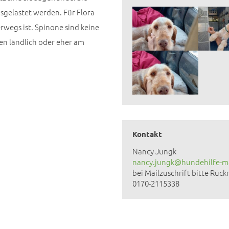
sgelastet werden. Für Flora
erwegs ist. Spinone sind keine
en ländlich oder eher am
Kontakt
Nancy Jungk
nancy.jungk@hundehilfe-m
bei Mailzuschrift bitte Rü
0170-2115338