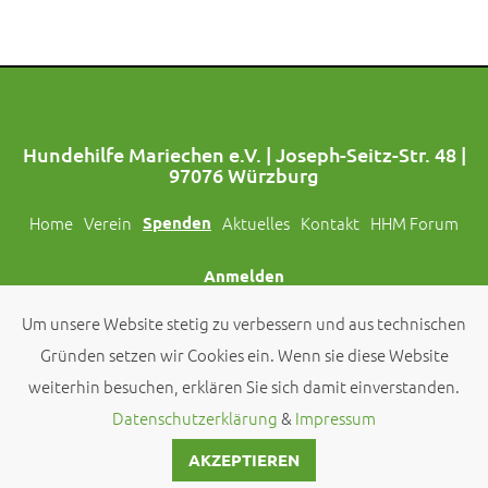
Hundehilfe Mariechen e.V. | Joseph-Seitz-Str. 48 |
97076 Würzburg
Home
Verein
Spenden
Aktuelles
Kontakt
HHM Forum
Anmelden
Um unsere Website stetig zu verbessern und aus technischen
Folgt uns auch auf Social Media!
Gründen setzen wir Cookies ein. Wenn sie diese Website
weiterhin besuchen, erklären Sie sich damit einverstanden.
© 2026 by
Hundehilfe Mariechen e.V.
Datenschutzerklärung
&
Impressum
AKZEPTIEREN