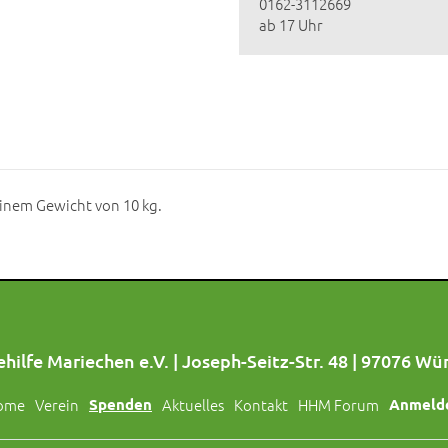
0162-3112669
ab 17 Uhr
 einem Gewicht von 10 kg.
hilfe Mariechen e.V. | Joseph-Seitz-Str. 48 | 97076 Wü
ome
Verein
Spenden
Aktuelles
Kontakt
HHM Forum
Anmeld