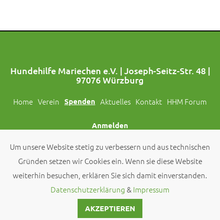
Hundehilfe Mariechen e.V. | Joseph-Seitz-Str. 48 |
97076 Würzburg
Home
Verein
Spenden
Aktuelles
Kontakt
HHM Forum
Anmelden
Um unsere Website stetig zu verbessern und aus technischen
Folgt uns auch auf Social Media!
Gründen setzen wir Cookies ein. Wenn sie diese Website
weiterhin besuchen, erklären Sie sich damit einverstanden.
© 2026 by
Hundehilfe Mariechen e.V.
Datenschutzerklärung
&
Impressum
AKZEPTIEREN