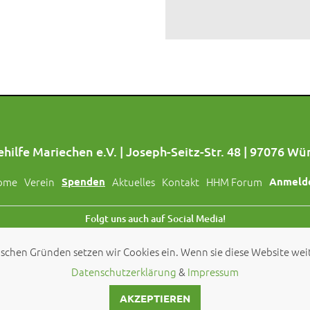
hilfe Mariechen e.V. | Joseph-Seitz-Str. 48 | 97076 Wü
ome
Verein
Spenden
Aktuelles
Kontakt
HHM Forum
Anmeld
Folgt uns auch auf Social Media!
schen Gründen setzen wir Cookies ein. Wenn sie diese Website weit
© 2026 by
Hundehilfe Mariechen e.V.
Datenschutzerklärung
&
Impressum
AKZEPTIEREN