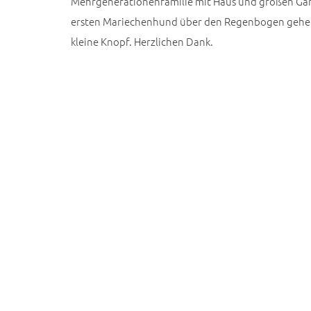
Mehrgenerationenfamilie mit Haus und großen Gart
ersten Mariechenhund über den Regenbogen gehen 
kleine Knopf. Herzlichen Dank.