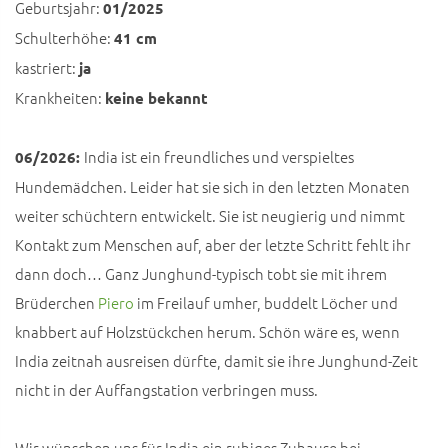
Geburtsjahr:
01/2025
Schulterhöhe:
41 cm
kastriert:
ja
Krankheiten:
keine bekannt
India ist ein freundliches und verspieltes
06/2026:
Hundemädchen. Leider hat sie sich in den letzten Monaten
weiter schüchtern entwickelt. Sie ist neugierig und nimmt
Kontakt zum Menschen auf, aber der letzte Schritt fehlt ihr
dann doch… Ganz Junghund-typisch tobt sie mit ihrem
Brüderchen
Piero
im Freilauf umher, buddelt Löcher und
knabbert auf Holzstückchen herum. Schön wäre es, wenn
India zeitnah ausreisen dürfte, damit sie ihre Junghund-Zeit
nicht in der Auffangstation verbringen muss.
Wir wünschen uns für India ein ruhiges Zuhause bei