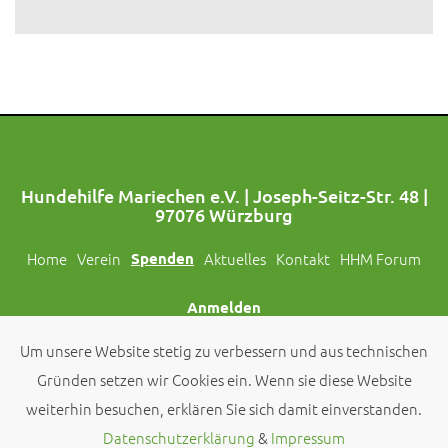
Hundehilfe Mariechen e.V. | Joseph-Seitz-Str. 48 |
97076 Würzburg
Home
Verein
Spenden
Aktuelles
Kontakt
HHM Forum
Anmelden
Um unsere Website stetig zu verbessern und aus technischen
Folgt uns auch auf Social Media!
Gründen setzen wir Cookies ein. Wenn sie diese Website
weiterhin besuchen, erklären Sie sich damit einverstanden.
© 2026 by
Hundehilfe Mariechen e.V.
Datenschutzerklärung
&
Impressum