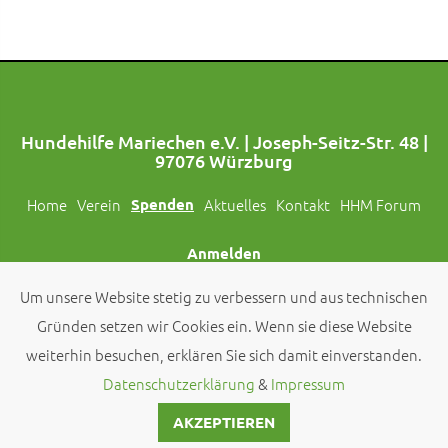
Hundehilfe Mariechen e.V. | Joseph-Seitz-Str. 48 |
97076 Würzburg
Home
Verein
Spenden
Aktuelles
Kontakt
HHM Forum
Anmelden
Um unsere Website stetig zu verbessern und aus technischen
Folgt uns auch auf Social Media!
Gründen setzen wir Cookies ein. Wenn sie diese Website
weiterhin besuchen, erklären Sie sich damit einverstanden.
© 2026 by
Hundehilfe Mariechen e.V.
Datenschutzerklärung
&
Impressum
AKZEPTIEREN