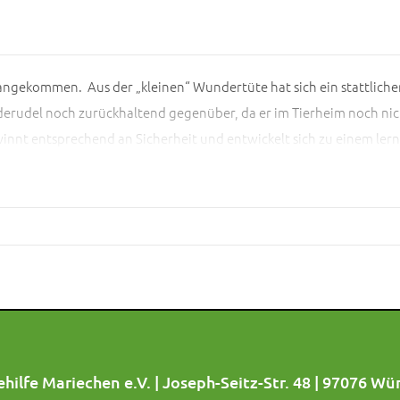
le angekommen. Aus der „kleinen“ Wundertüte hat sich ein stattlich
rudel noch zurückhaltend gegenüber, da er im Tierheim noch nich
winnt entsprechend an Sicherheit und entwickelt sich zu einem l
no vermuten suchen wir für Joey eine erfahrene Familie, mit der
em neuen Leben zu begleiten.
hilfe Mariechen e.V. | Joseph-Seitz-Str. 48 | 97076 Wü