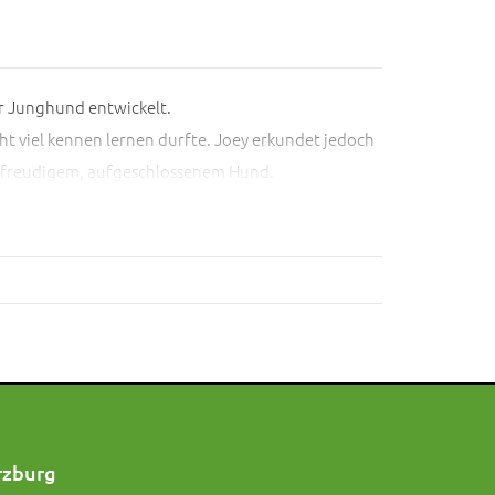
er Junghund entwickelt.
t viel kennen lernen durfte. Joey erkundet jedoch
ernfreudigem, aufgeschlossenem Hund.
 entsprechenden Umgebung und dem Bewusstsein ihn
rzburg