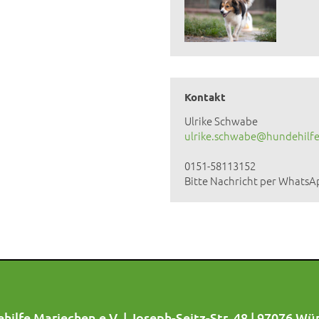
Kontakt
Ulrike Schwabe
ulrike.schwabe@hundehilfe
0151-58113152
Bitte Nachricht per WhatsA
hilfe Mariechen e.V. | Joseph-Seitz-Str. 48 | 97076 Wü