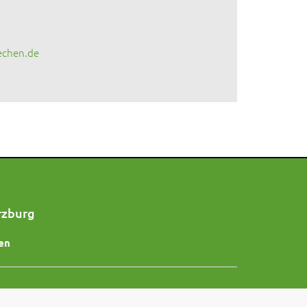
echen.de
rzburg
en