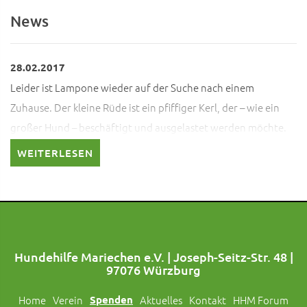
News
28.02.2017
Leider ist Lampone wieder auf der Suche nach einem
Zuhause. Der kleine Rüde ist ein pfiffiger Kerl, der – wie ein
großer Hund – beschäftigt und ausgelastet werden möchte.
Falls Sie mehr über den struppigen Schatz mit dem Plüschlook
WEITERLESEN
erfahren möchten, melden Sie sich gerne bei mir.
Hundehilfe Mariechen e.V. | Joseph-Seitz-Str. 48 |
97076 Würzburg
Home
Verein
Spenden
Aktuelles
Kontakt
HHM Forum