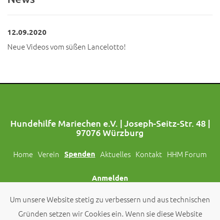
12.09.2020
Neue Videos vom süßen Lancelotto!
Hundehilfe Mariechen e.V. | Joseph-Seitz-Str. 48 |
97076 Würzburg
Home
Verein
Spenden
Aktuelles
Kontakt
HHM Forum
Anmelden
Um unsere Website stetig zu verbessern und aus technischen
Folgt uns auch auf Social Media!
Gründen setzen wir Cookies ein. Wenn sie diese Website