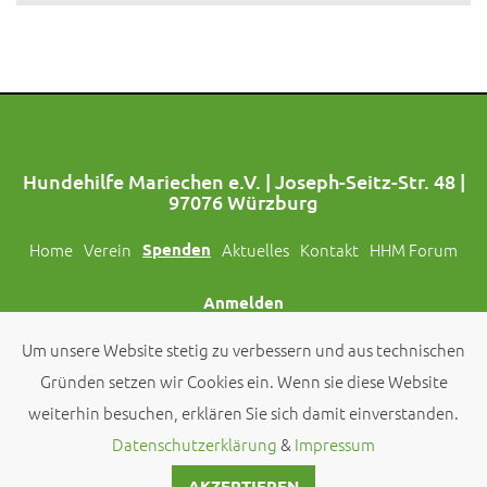
Hundehilfe Mariechen e.V. | Joseph-Seitz-Str. 48 |
97076 Würzburg
Home
Verein
Spenden
Aktuelles
Kontakt
HHM Forum
Anmelden
Um unsere Website stetig zu verbessern und aus technischen
Folgt uns auch auf Social Media!
Gründen setzen wir Cookies ein. Wenn sie diese Website
weiterhin besuchen, erklären Sie sich damit einverstanden.
© 2026 by
Hundehilfe Mariechen e.V.
Datenschutzerklärung
&
Impressum
AKZEPTIEREN