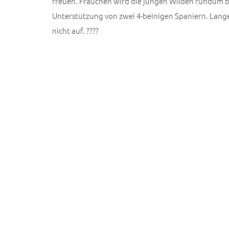
freuen. Frauchen wird die jungen Wilden rundum 
Unterstützung von zwei 4-beinigen Spaniern. Lan
nicht auf. ????