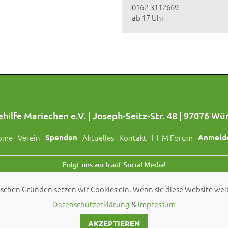
0162-3112669
ab 17 Uhr
hilfe Mariechen e.V. | Joseph-Seitz-Str. 48 | 97076 Wü
ome
Verein
Spenden
Aktuelles
Kontakt
HHM Forum
Anmeld
Folgt uns auch auf Social Media!
schen Gründen setzen wir Cookies ein. Wenn sie diese Website weit
© 2026 by
Hundehilfe Mariechen e.V.
Datenschutzerklärung
&
Impressum
AKZEPTIEREN