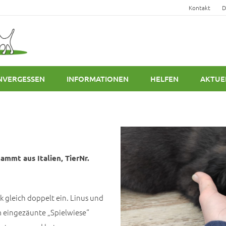
Kontakt
D
NVERGESSEN
INFORMATIONEN
HELFEN
AKTUE
ammt aus Italien, TierNr.
k gleich doppelt ein. Linus und
m eingezäunte „Spielwiese“