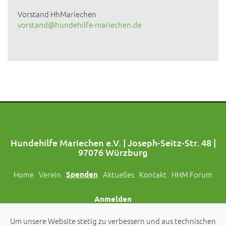
Vorstand HhMariechen
vorstand@hundehilfe-mariechen.de
Hundehilfe Mariechen e.V. | Joseph-Seitz-Str. 48 |
97076 Würzburg
Home
Verein
Spenden
Aktuelles
Kontakt
HHM Forum
Anmelden
Um unsere Website stetig zu verbessern und aus technischen
Folgt uns auch auf Social Media!