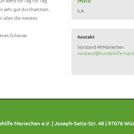
Mini
un werd ich Tag für Tag
n sehr gut durchsetzten.
k.A.
n allen die meisten
neues Zuhause.
Kontakt
Vorstand HhMariechen
vorstand@hundehilfe-mari
hilfe Mariechen e.V. | Joseph-Seitz-Str. 48 | 97076 Wü