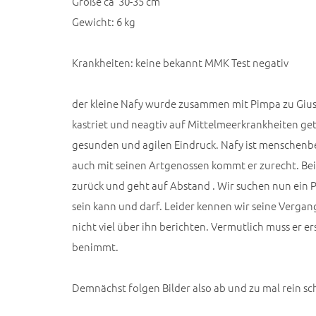
Größe ca 30-35 cm
Gewicht: 6 kg
Krankheiten: keine bekannt MMK Test negativ
der kleine Nafy wurde zusammen mit Pimpa zu Giusy
kastriet und neagtiv auf Mittelmeerkrankheiten get
gesunden und agilen Eindruck. Nafy ist menschen
auch mit seinen Artgenossen kommt er zurecht. Bei S
zurück und geht auf Abstand . Wir suchen nun ein 
sein kann und darf. Leider kennen wir seine Verga
nicht viel über ihn berichten. Vermutlich muss er e
benimmt.
Demnächst folgen Bilder also ab und zu mal rein s