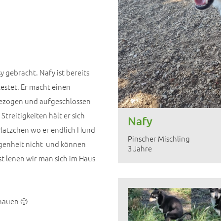
 gebracht. Nafy ist bereits
estet. Er macht einen
bezogen und aufgeschlossen
treitigkeiten hält er sich
Nafy
Plätzchen wo er endlich Hund
Pinscher Mischling
ngenheit nicht und können
3 Jahre
rst lenen wir man sich im Haus
chauen 🙂