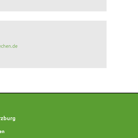
echen.de
rzburg
en