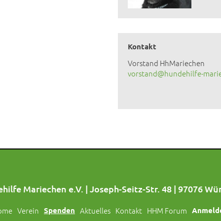
Kontakt
Vorstand HhMariechen
vorstand@hundehilfe-mari
hilfe Mariechen e.V. | Joseph-Seitz-Str. 48 | 97076 Wü
ome
Verein
Spenden
Aktuelles
Kontakt
HHM Forum
Anmeld