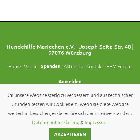
Hundehilfe Mariechen e.V. | Joseph-Seitz-Str. 48 |
97076 Würzburg
Home
Verein
Spenden
Aktuelles
Kontakt
HHM Forum
Anmelden
Um unsere Website stetig zu verbessern und aus technischen
Folgt uns auch auf Social Media!
Gründen setzen wir Cookies ein. Wenn sie diese Website
weiterhin besuchen, erklären Sie sich damit einverstanden.
© 2026 by
Hundehilfe Mariechen e.V.
Datenschutzerklärung
&
Impressum
AKZEPTIEREN