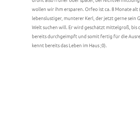
wollen wir ihm ersparen. Orfeo ist ca. 8 Monate alt 
lebenslustiger, munterer Kerl, der jetzt gerne sein 
Welt suchen will. Er wird geschätzt mittelgroß, bis
bereits durchgeimpft und somit fertig für die Ausre
kennt bereits das Leben im Haus ;0).