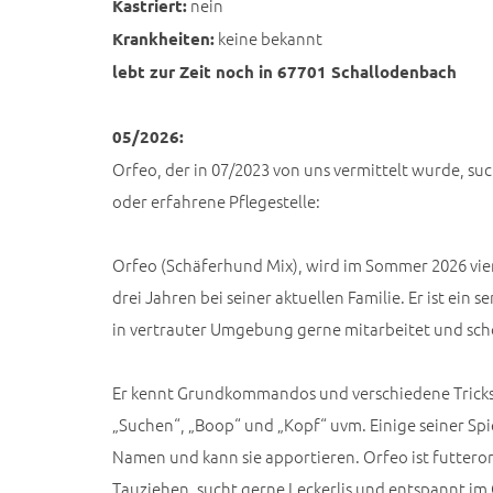
nein
Kastriert:
keine bekannt
Krankheiten:
lebt zur Zeit noch in 67701 Schallodenbach
05/2026:
Orfeo, der in 07/2023 von uns vermittelt wurde, suc
oder erfahrene Pflegestelle:
Orfeo (Schäferhund Mix), wird im Sommer 2026 vier J
drei Jahren bei seiner aktuellen Familie. Er ist ein s
in vertrauter Umgebung gerne mitarbeitet und scho
Er kennt Grundkommandos und verschiedene Tricks w
„Suchen“, „Boop“ und „Kopf“ uvm. Einige seiner Sp
Namen und kann sie apportieren. Orfeo ist futterori
Tauziehen, sucht gerne Leckerlis und entspannt im