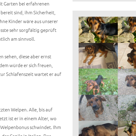
it Garten bei erfahrenen
ereit sind, ihm Sicherheit,
ohne Kinder wäre aus unserer
ste sehr sorgfältig geprüft
tlich am sinnvoll.
n sehen, diese aber ernst
em würde er sich freuen,
ur Schlafenszeit wartet er auf
zten Welpen. Alle, bis auf
zt ist er in einem Alter, wo
ein Welpenbonus schwindet. Ihm
das Canile in Italien. Das