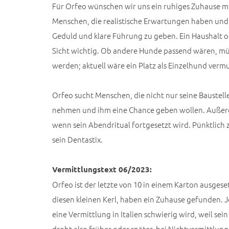
Für Orfeo wünschen wir uns ein ruhiges Zuhause m
Menschen, die realistische Erwartungen haben und b
Geduld und klare Führung zu geben. Ein Haushalt 
Sicht wichtig. Ob andere Hunde passend wären, müs
werden; aktuell wäre ein Platz als Einzelhund vermu
Orfeo sucht Menschen, die nicht nur seine Baustelle
nehmen und ihm eine Chance geben wollen. Außerd
wenn sein Abendritual fortgesetzt wird. Pünktlich z
sein Dentastix.
Vermittlungstext 06/2023:
Orfeo ist der letzte von 10 in einem Karton ausgeset
diesen kleinen Kerl, haben ein Zuhause gefunden. Jet
eine Vermittlung in Italien schwierig wird, weil s
droht also früher oder später, bei Nichtvermittlung, 